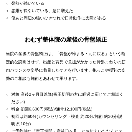
発熱が続いている
悪露が長引いている、急に増えた
傷あと周辺の強いひきつれで日常動作に支障がある
わむず整体院の産後の骨盤矯正
当院の産後の骨盤矯正は、「骨盤が締まる・元に戻る」という断
定的な説明はせず、出産と育児で負担がかかった骨盤まわりの筋
肉バランスや姿勢に着目したケアを行います。抱っこや授乳の姿
勢のご相談も施術とあわせて承ります。
対象:産後2ヶ月目以降(帝王切開の方は経過に応じてご相談く
ださい)
料金:初回6,600円(税込)/通常12,100円(税込)
初回は約60分(カウンセリング・検査 約20分/施術 約30分/説
明 約10分)
ご予約時に「帝王切開・産後◯ヶ月」とお伝えいただくとス