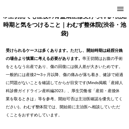
帝王切開でも産後の骨盤矯正は受けられる?開始
時期と気をつけること｜わむず整体院(渋谷・池
袋)
WEB予約
電話予約
受けられるケースは多くあります。ただし、開始時期は経腟分娩
料金案内
店舗一覧
の場合より慎重に考える必要があります。
帝王切開はお腹の手術
をともなう出産であり、傷の回復には個人差が大きいためです。
院ブログ
お問合せ
一般的には産後2〜3ヶ月以降、傷の痛みが落ち着き、健診で経過
求人・スタッフ募集
に問題がないことを確認してからが目安です(Minds掲載「産婦人
科診療ガイドライン産科編2023」、厚生労働省「産前・産後休
当院について
業を取るときは」等を参考。開始可否は主治医確認を優先してく
ださい)。わむず整体院では、開始前に主治医へ相談していただ
メニュー
くことをおすすめしています。
よくある質問