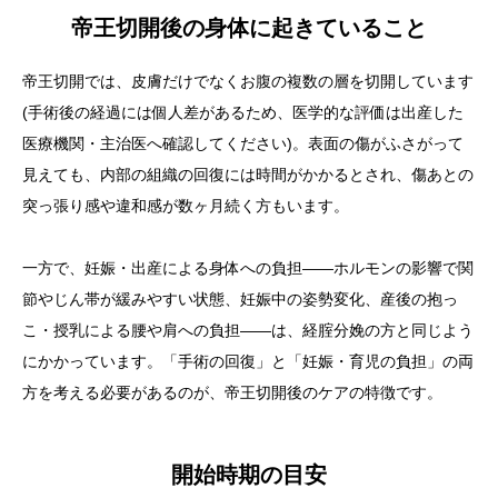
帝王切開後の身体に起きていること
店舗一覧
帝王切開では、皮膚だけでなくお腹の複数の層を切開しています
ご予約
(手術後の経過には個人差があるため、医学的な評価は出産した
医療機関・主治医へ確認してください)。表面の傷がふさがって
院ブログ
見えても、内部の組織の回復には時間がかかるとされ、傷あとの
突っ張り感や違和感が数ヶ月続く方もいます。
お知らせ
求人・スタッフ募集
一方で、妊娠・出産による身体への負担——ホルモンの影響で関
節やじん帯が緩みやすい状態、妊娠中の姿勢変化、産後の抱っ
こ・授乳による腰や肩への負担——は、経腟分娩の方と同じよう
にかかっています。「手術の回復」と「妊娠・育児の負担」の両
方を考える必要があるのが、帝王切開後のケアの特徴です。
開始時期の目安