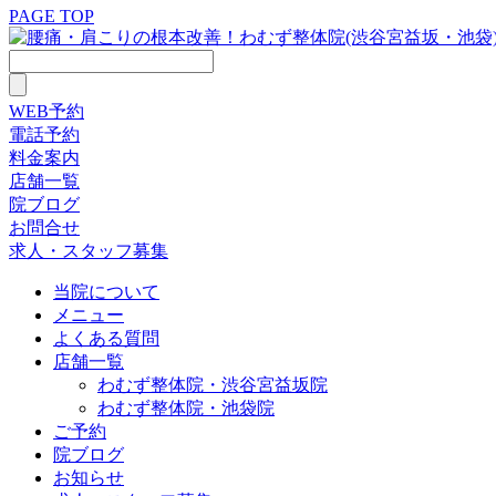
PAGE TOP
WEB予約
電話予約
料金案内
店舗一覧
院ブログ
お問合せ
求人・スタッフ募集
当院について
メニュー
よくある質問
店舗一覧
わむず整体院・渋谷宮益坂院
わむず整体院・池袋院
ご予約
院ブログ
お知らせ