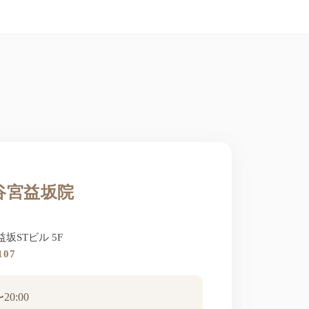
谷宮益坂院
益坂STビル 5F
107
0:00