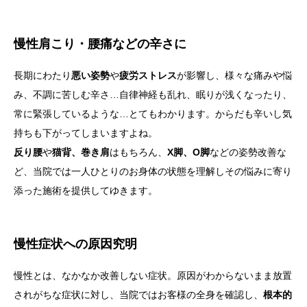
慢性肩こり・腰痛などの辛さに
長期にわたり
悪い姿勢
や
疲労ストレス
が影響し、様々な痛みや悩
み、不調に苦しむ辛さ…自律神経も乱れ、眠りが浅くなったり、
常に緊張しているような…とてもわかります。からだも辛いし気
持ちも下がってしまいますよね。
反り腰
や
猫背、巻き肩
はもちろん、
X脚、O脚
などの姿勢改善な
ど、当院では一人ひとりのお身体の状態を理解しその悩みに寄り
添った施術を提供してゆきます。
慢性症状への原因究明
慢性とは、なかなか改善しない症状。原因がわからないまま放置
されがちな症状に対し、当院ではお客様の全身を確認し、
根本的