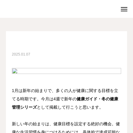
院ブログ
院ブログ
新年の健康目標設定
院ブログ
WEB予約
電話予約
2025.01.07
料金案内
店舗一覧
院ブログ
お問合せ
求人・スタッフ募集
1月は新年の始まりで、多くの人が健康に関する目標を立
てる時期です。今月は4週で新年の
健康ガイド・冬の健康
当院について
管理シリーズ
として掲載して行こうと思います。
メニュー
新しい年の始まりは、健康目標を設定する絶好の機会。健
よくある質問
康な生活習慣を身につけるためには、具体的で達成可能な