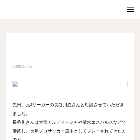
院ブログ
院ブログ
【対談】元Jリーガー長谷川悠さんに聞く「身体との向き合い方」
院ブログ
WEB予約
電話予約
料金案内
店舗一覧
2026.06.05
院ブログ
お問合せ
求人・スタッフ募集
当院について
先日、元Jリーガーの長谷川悠さんと対談させていただき
ました。
メニュー
長谷川さんは大宮アルディージャや清水エスパルスなどで
活躍し、長年プロサッカー選手としてプレーされてきた方
よくある質問
です。