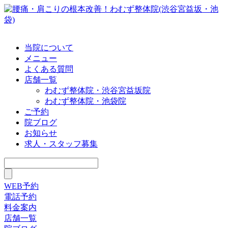
当院について
メニュー
よくある質問
店舗一覧
わむず整体院・渋谷宮益坂院
わむず整体院・池袋院
ご予約
院ブログ
お知らせ
求人・スタッフ募集
WEB予約
電話予約
料金案内
店舗一覧