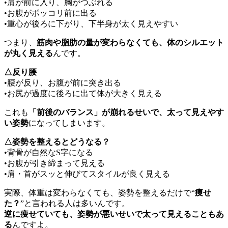
•肩が前に入り、胸がつぶれる
•お腹がポッコリ前に出る
•重心が後ろに下がり、下半身が太く見えやすい
つまり、
筋肉や脂肪の量が変わらなくても、体のシルエット
が丸く見える
んです。
△反り腰
•腰が反り、お腹が前に突き出る
•お尻が過度に後ろに出て体が大きく見える
これも
「前後のバランス」が崩れるせいで、太って見えやす
い姿勢
になってしまいます。
△姿勢を整えるとどうなる？
•背骨が自然なS字になる
•お腹が引き締まって見える
•肩・首がスッと伸びてスタイルが良く見える
実際、体重は変わらなくても、姿勢を整えるだけで“
痩せ
た？
”と言われる人は多いんです。
逆に痩せていても、姿勢が悪いせいで太って見えることもあ
る
んですよ。