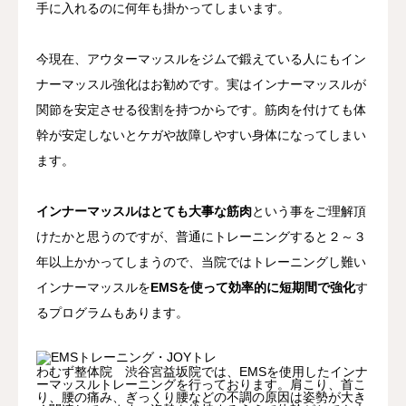
手に入れるのに何年も掛かってしまいます。
今現在、アウターマッスルをジムで鍛えている人にもイン
ナーマッスル強化はお勧めです。実はインナーマッスルが
関節を安定させる役割を持つからです。筋肉を付けても体
幹が安定しないとケガや故障しやすい身体になってしまい
ます。
インナーマッスルはとても大事な筋肉
という事をご理解頂
けたかと思うのですが、普通にトレーニングすると２～３
年以上かかってしまうので、当院ではトレーニングし難い
インナーマッスルを
EMSを使って効率的に短期間で強化
す
るプログラムもあります。
わむず整体院 渋谷宮益坂院では、EMSを使用したインナ
ーマッスルトレーニングを行っております。肩こり、首こ
り、腰の痛み、ぎっくり腰などの不調の原因は姿勢が大き