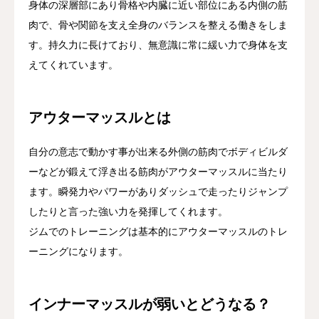
身体の深層部にあり骨格や内臓に近い部位にある内側の筋
肉で、骨や関節を支え全身のバランスを整える働きをしま
店舗一覧
す。持久力に長けており、無意識に常に緩い力で身体を支
ご予約
えてくれています。
院ブログ
アウターマッスルとは
お知らせ
自分の意志で動かす事が出来る外側の筋肉でボディビルダ
求人・スタッフ募集
ーなどが鍛えて浮き出る筋肉がアウターマッスルに当たり
ます。瞬発力やパワーがありダッシュで走ったりジャンプ
したりと言った強い力を発揮してくれます。
ジムでのトレーニングは基本的にアウターマッスルのトレ
ーニングになります。
インナーマッスルが弱いとどうなる？